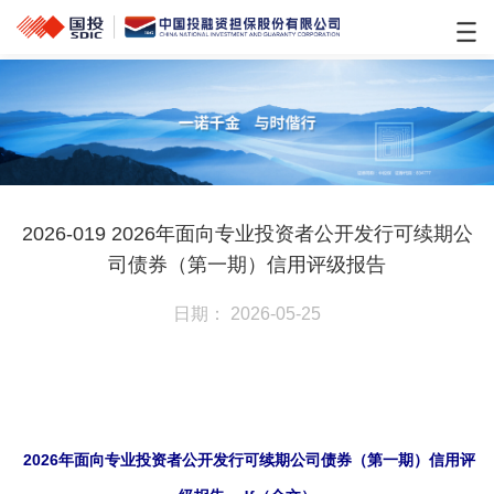
2026-019 2026年面向专业投资者公开发行可续期公
司债券（第一期）信用评级报告
日期： 2026-05-25
2026年面向专业投资者公开发行可续期公司债券（第一期）信用评