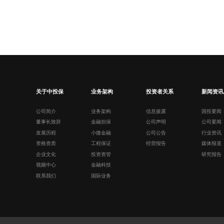
关于中投保
业务架构
投资者关系
新闻资讯
公司简介
业务架构
信息披露
国投要闻
董事长致辞
金融担保
公司声明
公司要闻
发展历程
小微金融
公司公告
行业资讯
资格资质
工程保证
经营报告
媒体报道
企业文化
投资资管
研究报告
视频中心
金融科技
联系我们
国际业务