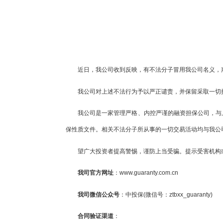
近日，我公司收到反映，有不法分子冒用我公司名义，声称我公
我公司对上述不法行为予以严正谴责，并保留采取一切
我公司是一家管理严格、内控严谨的融资担保公司，与
保性质文件。相关不法分子所从事的一切交易活动均与我公
望广大投资者提高警惕，谨防上当受骗。提示受害机构
我司官方网址
：www.guaranty.com.cn
我司微信公众号
：中投保(微信号：ztbxx_guaranty)
合同验证渠道
：