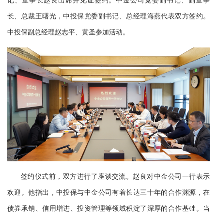
长、总裁王曙光，中投保党委副书记、总经理海燕代表双方签约。
中投保副总经理赵志平、黄圣参加活动。
签约仪式前，双方进行了座谈交流。赵良对中金公司一行表示
欢迎。他指出，中投保与中金公司有着长达三十年的合作渊源，在
债券承销、信用增进、投资管理等领域积淀了深厚的合作基础。当